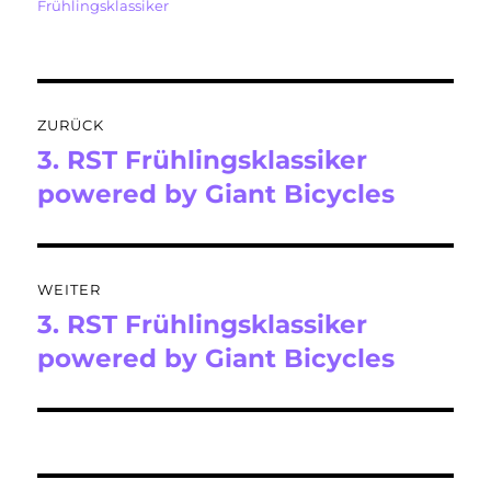
am
Frühlingsklassiker
Beitragsnavigation
ZURÜCK
3. RST Frühlingsklassiker
Vorheriger
Beitrag:
powered by Giant Bicycles
WEITER
3. RST Frühlingsklassiker
Nächster
Beitrag:
powered by Giant Bicycles