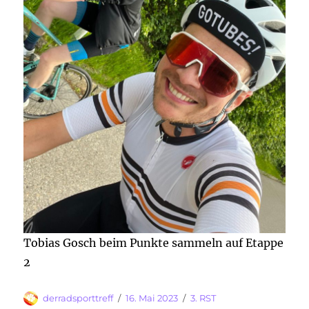
Tobias Gosch beim Punkte sammeln auf Etappe
2
Autor
Veröffentlicht
Kategorien
derradsporttreff
16. Mai 2023
3. RST