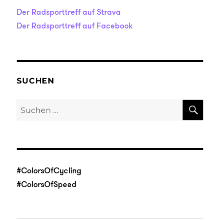
Der Radsporttreff auf Strava
Der Radsporttreff auf Facebook
SUCHEN
SU
Suche
nach:
#ColorsOfCycling
#ColorsOfSpeed