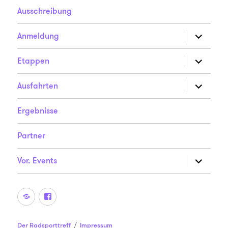
Ausschreibung
Unterme
Anmeldung
anzeigen
Unterme
Etappen
anzeigen
Unterme
Ausfahrten
anzeigen
Ergebnisse
Partner
Unterme
Vor. Events
anzeigen
Der
Der
Radsporttreff
Radsporttreff
auf
auf
Der Radsporttreff
Impressum