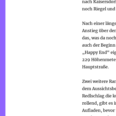
nach Kaisersdorf
noch Riegel und
Nach einer länge
Anstieg über den
das, was da noc
auch der Beginn
„Happy End“ eige
229 Höhenmetern
Hauptstraße.
Zwei weitere Ra
dem Aussichtsbe
Redlschlag die 
rollend, gibt e
Aufladen, bevor