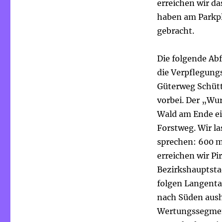
erreichen wir d
haben am Parkpl
gebracht.
Die folgende Ab
die Verpflegung
Güterweg Schütt
vorbei. Der „Wu
Wald am Ende ei
Forstweg. Wir la
sprechen: 600 m
erreichen wir Pi
Bezirkshauptsta
folgen Langenta
nach Süden aush
Wertungssegment