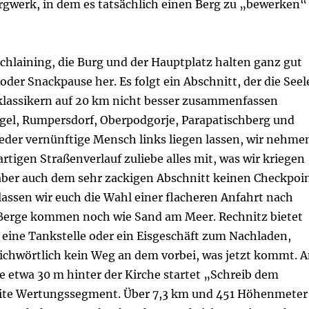
gwerk, in dem es tatsächlich einen Berg zu „bewerken“
chlaining, die Burg und der Hauptplatz halten ganz gut
 oder Snackpause her. Es folgt ein Abschnitt, der die Seel
klassikern auf 20 km nicht besser zusammenfassen
gel, Rumpersdorf, Oberpodgorje, Parapatischberg und
jeder vernünftige Mensch links liegen lassen, wir nehme
rtigen Straßenverlauf zuliebe alles mit, was wir kriegen
aber auch dem sehr zackigen Abschnitt keinen Checkpoi
lassen wir euch die Wahl einer flacheren Anfahrt nach
Berge kommen noch wie Sand am Meer. Rechnitz bietet
 eine Tankstelle oder ein Eisgeschäft zum Nachladen,
richwörtlich kein Weg an dem vorbei, was jetzt kommt. 
e etwa 30 m hinter der Kirche startet „Schreib dem
eite Wertungssegment. Über 7,3 km und 451 Höhenmeter