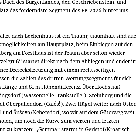
as Dach des Burgenlandes, den Geschriebenstein, und
atz das forderndste Segment des FK 2026 hinter uns
fahrt nach Lockenhaus ist ein Traum; traumhaft sind au
smöglichkeiten am Hauptplatz, beim Einbiegen auf den
berg am Forsthaus ist der Traum aber schon wieder
rzelgruß“ startet direkt nach dem Abbiegen und endet i
ner Dreieckskreuzung mit einem rechtsseitigen
ssen die Zahlen des dritten Wertungssegments für sich
 Länge und 81 m Höhendifferenz. Über Hochstraß
ringsdorf (Wasserstelle, Tankstelle!), Steinberg und die
dt Oberpullendorf (Cafés!). Zwei Hügel weiter nach Oste
l und Šuševo/Nebersdorf, wo wir auf dem Güterweg weit
olen, um noch die Kurve zum vierten und letzten
 zu kratzen: „Gemma“ startet in Geristof/Kroatisch