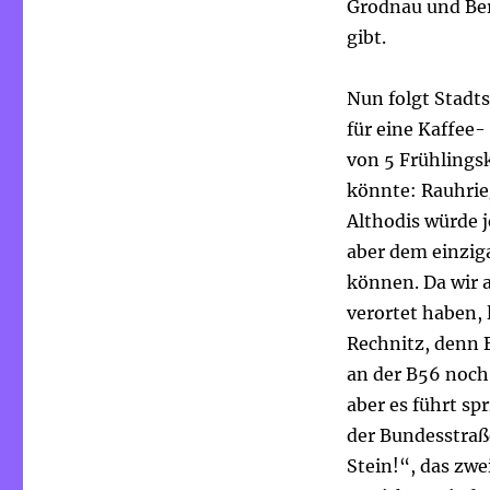
Grodnau und Ber
gibt.
Nun folgt Stadts
für eine Kaffee-
von 5 Frühlings
könnte: Rauhrie
Althodis würde 
aber dem einziga
können. Da wir 
verortet haben, 
Rechnitz, denn 
an der B56 noch
aber es führt sp
der Bundesstraß
Stein!“, das zw