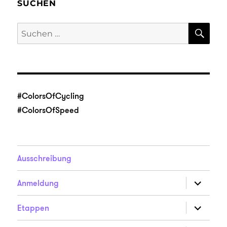
SUCHEN
SU
Suche
nach:
#ColorsOfCycling
#ColorsOfSpeed
Ausschreibung
Unterme
Anmeldung
anzeigen
Unterme
Etappen
anzeigen