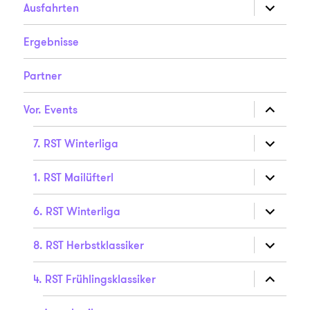
Unterme
Ausfahrten
anzeigen
Ergebnisse
Partner
Unterme
Vor. Events
anzeigen
Unterme
7. RST Winterliga
anzeigen
Unterme
1. RST Mailüfterl
anzeigen
Unterme
6. RST Winterliga
anzeigen
Unterme
8. RST Herbstklassiker
anzeigen
Unterme
4. RST Frühlingsklassiker
anzeigen