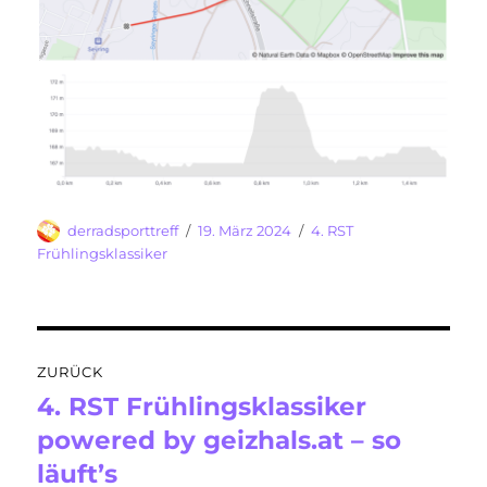
Autor
Veröffentlicht
Kategorien
derradsporttreff
19. März 2024
4. RST
am
Frühlingsklassiker
Beitragsnavigation
ZURÜCK
4. RST Frühlingsklassiker
Vorheriger
Beitrag:
powered by geizhals.at – so
läuft’s