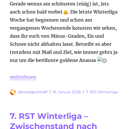
Gerade wenns am schönsten (eisig) ist, ists
auch schon bald vorbei
. Die letzte Winterliga
Woche hat begonnen und schon am
vergangenen Wochenende konnten wir sehen,
dass ihr euch von Minus-Graden, Eis und
Schnee nicht abhalten lasst. Betreibt es aber
trotzdem mit Maß und Ziel, wie immer gehts ja
nur um die berühmte goldene Ananas
„7. RST Winterliga – die letzte Woche hat begonne
weiterlesen
Autor
Veröffentlicht
Kategorien
derradsporttreff
19. Januar 2026
7. RST Winterliga
am
7. RST Winterliga –
Zwischenstand nach