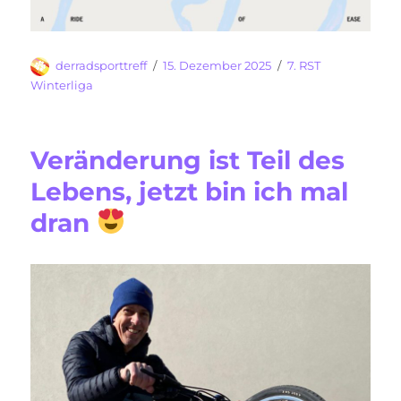
Autor
Veröffentlicht
Kategorien
derradsporttreff
15. Dezember 2025
7. RST
am
Winterliga
Veränderung ist Teil des
Lebens, jetzt bin ich mal
dran