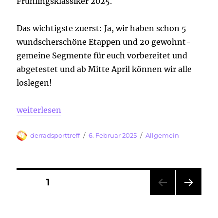
Frühlingsklassiker 2025.
Das wichtigste zuerst: Ja, wir haben schon 5
wundscherschöne Etappen und 20 gewohnt-
gemeine Segmente für euch vorbereitet und
abgetestet und ab Mitte April können wir alle
loslegen!
„Veränderung ist Teil des Lebens, jetzt bin ich mal
weiterlesen
Autor
Veröffentlicht
Kategorien
derradsporttreff
6. Februar 2025
Allgemein
am
Seitennummerierung
SEITE
1
NÄC
der
HSTE