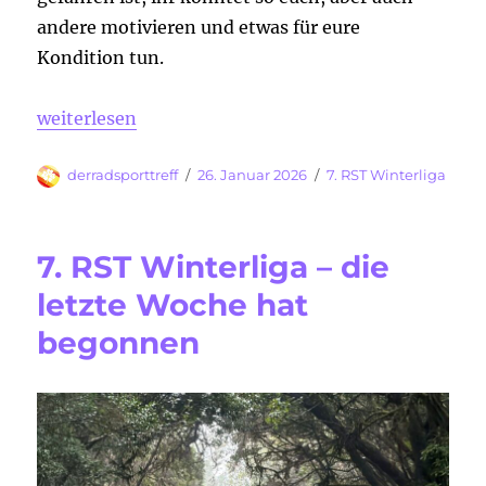
andere motivieren und etwas für eure
Kondition tun.
„Das war die 7. RST Winterliga“
weiterlesen
Autor
Veröffentlicht
Kategorien
derradsporttreff
26. Januar 2026
7. RST Winterliga
am
7. RST Winterliga – die
letzte Woche hat
begonnen