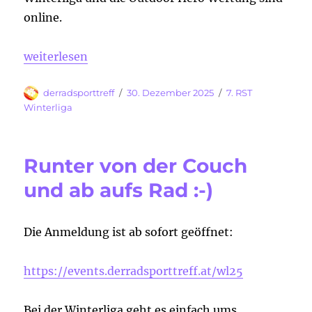
online.
„7. RST Winterliga – Woche 1 ist vorüber“
weiterlesen
Autor
Veröffentlicht
Kategorien
derradsporttreff
30. Dezember 2025
7. RST
am
Winterliga
Runter von der Couch
und ab aufs Rad :-)
Die Anmeldung ist ab sofort geöffnet:
https://events.derradsporttreff.at/wl25
Bei der Winterliga geht es einfach ums