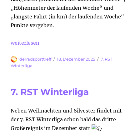
„Höhenmeter der laufenden Woche“ und
„längste Fahrt (in km) der laufenden Woche“
Punkte vergeben.
„7. RST Winterliga – Die Ausschreibung“
weiterlesen
Autor
Veröffentlicht
Kategorien
derradsporttreff
18. Dezember 2025
7. RST
am
Winterliga
7. RST Winterliga
Neben Weihnachten und Silvester findet mit
der 7. RST Winterliga schon bald das dritte
Großereignis im Dezember statt