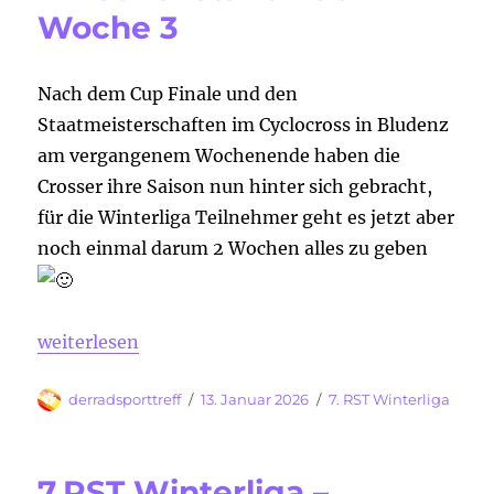
Woche 3
Nach dem Cup Finale und den
Staatmeisterschaften im Cyclocross in Bludenz
am vergangenem Wochenende haben die
Crosser ihre Saison nun hinter sich gebracht,
für die Winterliga Teilnehmer geht es jetzt aber
noch einmal darum 2 Wochen alles zu geben
„7. RST Winterliga – Zwischenstand nach Woche 3“
weiterlesen
Autor
Veröffentlicht
Kategorien
derradsporttreff
13. Januar 2026
7. RST Winterliga
am
7.RST Winterliga –