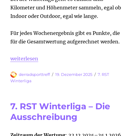
Kilometer und Höhenmeter sammeln, egal ob
Indoor oder Outdoor, egal wie lange.
Für jedes Wochenergebnis gibt es Punkte, die
für die Gesamtwertung aufgerechnet werden.
„Runter von der Couch und ab aufs Rad :-)“
weiterlesen
Autor
Veröffentlicht
Kategorien
derradsporttreff
19. Dezember 2025
7. RST
am
Winterliga
7. RST Winterliga – Die
Ausschreibung
Zeitraum der Wertung
: 22.12.2025–25.1.2026