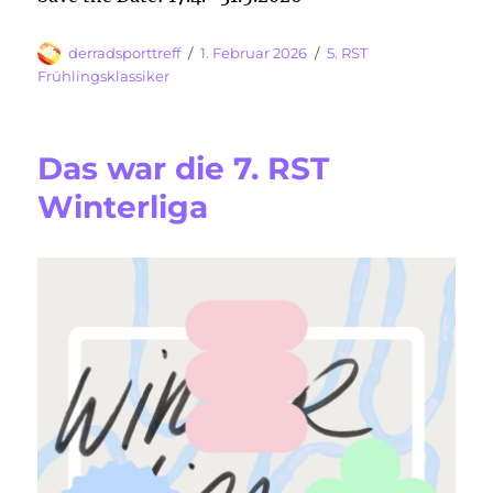
Autor
Veröffentlicht
Kategorien
derradsporttreff
1. Februar 2026
5. RST
am
Frühlingsklassiker
Das war die 7. RST
Winterliga