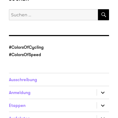
SU
Suche
nach:
#ColorsOfCycling
#ColorsOfSpeed
Ausschreibung
Unterme
Anmeldung
anzeigen
Unterme
Etappen
anzeigen
Unterme