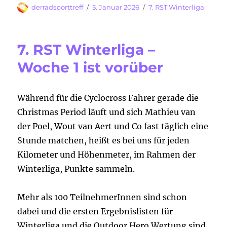
Autor
Veröffentlicht
Kategorien
derradsporttreff
5. Januar 2026
7. RST Winterliga
am
7. RST Winterliga –
Woche 1 ist vorüber
Während für die Cyclocross Fahrer gerade die
Christmas Period läuft und sich Mathieu van
der Poel, Wout van Aert und Co fast täglich eine
Stunde matchen, heißt es bei uns für jeden
Kilometer und Höhenmeter, im Rahmen der
Winterliga, Punkte sammeln.
Mehr als 100 TeilnehmerInnen sind schon
dabei und die ersten Ergebnislisten für
Winterliga und die Outdoor Hero Wertung sind