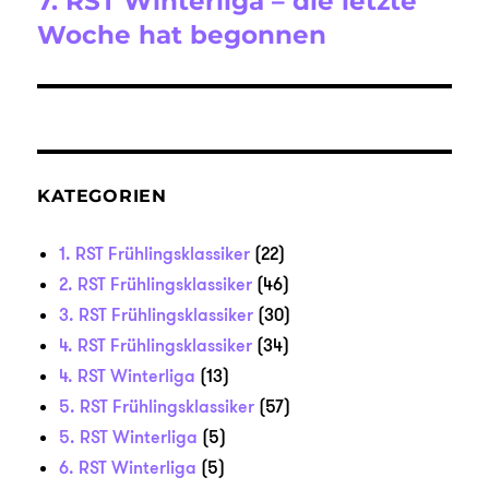
7. RST Winterliga – die letzte
Beitrag:
Woche hat begonnen
KATEGORIEN
1. RST Frühlingsklassiker
(22)
2. RST Frühlingsklassiker
(46)
3. RST Frühlingsklassiker
(30)
4. RST Frühlingsklassiker
(34)
4. RST Winterliga
(13)
5. RST Frühlingsklassiker
(57)
5. RST Winterliga
(5)
6. RST Winterliga
(5)