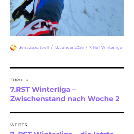
Autor
Veröffentlicht
Kategorien
derradsporttreff
13. Januar 2026
7. RST Winterliga
am
Beitragsnavigation
ZURÜCK
7.RST Winterliga –
Vorheriger
Beitrag:
Zwischenstand nach Woche 2
WEITER
Nächster