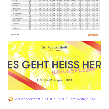
Autor
Veröffentlicht
Kategorien
derradsporttreff
29. Juni 2021
Sommerliga 2021
am