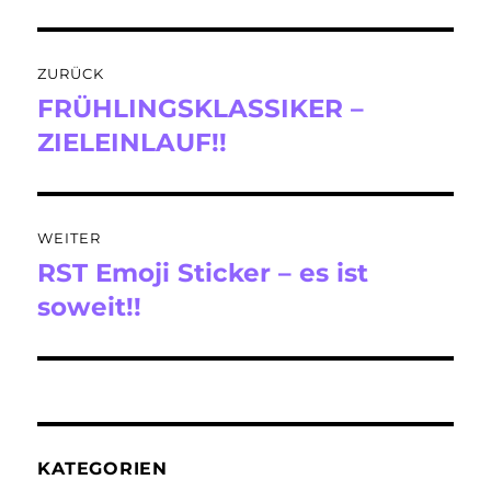
Beitragsnavigation
ZURÜCK
FRÜHLINGSKLASSIKER –
Vorheriger
Beitrag:
ZIELEINLAUF!!
WEITER
RST Emoji Sticker – es ist
Nächster
Beitrag:
soweit!!
KATEGORIEN