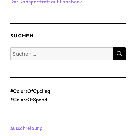
Der Radsporttreff auf Facebook
SUCHEN
SU
Suche
nach:
#ColorsOfCycling
#ColorsOfSpeed
Ausschreibung