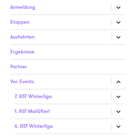
Unterme
Anmeldung
anzeigen
Unterme
Etappen
anzeigen
Unterme
Ausfahrten
anzeigen
Ergebnisse
Partner
Unterme
Vor. Events
anzeigen
Unterme
7. RST Winterliga
anzeigen
Unterme
1. RST Mailüfterl
anzeigen
Unterme
6. RST Winterliga
anzeigen