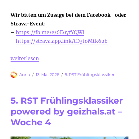
Wir bitten um Zusage bei dem Facebook- oder
Strava-Event:
–
https://fb.me/e/6E07fYQWl
–
https://strava.app.link/tD3toMtk62b
„5. RST Frühlingsklassiker – Gemeinsame Ausfahrt 
weiterlesen
Autor
Veröffentlicht
Kategorien
Anna
13. Mai 2026
5. RST Frühlingsklassiker
am
5. RST Frühlingsklassiker
powered by geizhals.at –
Woche 4