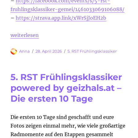
–
https://facebook.com/events/s/5-rst-
fruhlingsklassiker-gemei/1461033069106088/
–
https://strava.app.link/xWrSjJoEH2b
„5. RST Frühlingsklassiker – Gemeinsame Ausfahrt 
weiterlesen
Autor
Veröffentlicht
Kategorien
Anna
28. April 2026
5. RST Frühlingsklassiker
am
5. RST Frühlingsklassiker
powered by geizhals.at –
Die ersten 10 Tage
Die ersten 10 Tage sind geschafft und eure
Fotos zeigen einmal mehr, wie viele großartige
Radmomente auf den Etappen gesammelt