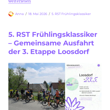
„5. RST Frühlingsklassiker powered by geizhals.at 
weiterlesen
Autor
Veröffentlicht
Kategorien
Anna
18. Mai 2026
5. RST Frühlingsklassiker
am
5. RST Frühlingsklassiker
– Gemeinsame Ausfahrt
der 3. Etappe Loosdorf