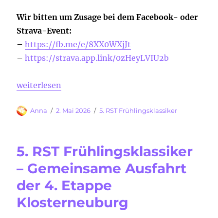
Wir bitten um Zusage bei dem Facebook- oder
Strava-Event:
–
https://fb.me/e/8XX0WXjJt
–
https://strava.app.link/0zHeyLVIU2b
„5. RST Frühlingsklassiker – Gemeinsame Ausfahrt 
weiterlesen
Autor
Veröffentlicht
Kategorien
Anna
2. Mai 2026
5. RST Frühlingsklassiker
am
5. RST Frühlingsklassiker
– Gemeinsame Ausfahrt
der 4. Etappe
Klosterneuburg