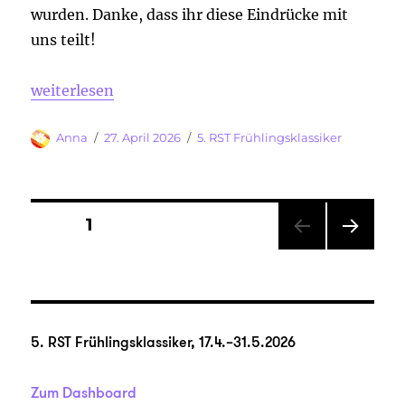
wurden. Danke, dass ihr diese Eindrücke mit
uns teilt!
„5. RST Frühlingsklassiker powered by geizhals.at –
weiterlesen
Autor
Veröffentlicht
Kategorien
Anna
27. April 2026
5. RST Frühlingsklassiker
am
Seitennummerierung
SEITE
1
NÄC
der
HSTE
SEIT
Beiträge
E
5. RST Frühlingsklassiker, 17.4.–31.5.2026
Zum Dashboard