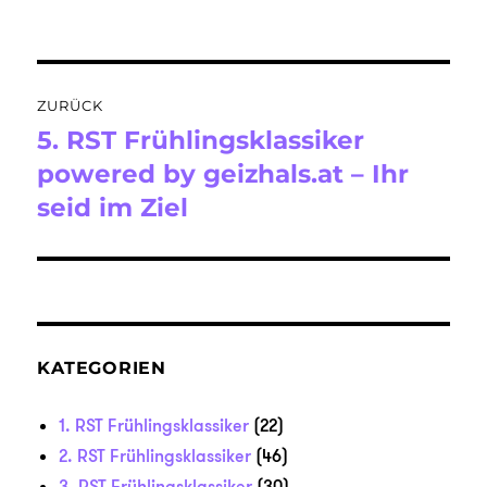
am
Beitragsnavigation
ZURÜCK
5. RST Frühlingsklassiker
Vorheriger
Beitrag:
powered by geizhals.at – Ihr
seid im Ziel
KATEGORIEN
1. RST Frühlingsklassiker
(22)
2. RST Frühlingsklassiker
(46)
3. RST Frühlingsklassiker
(30)