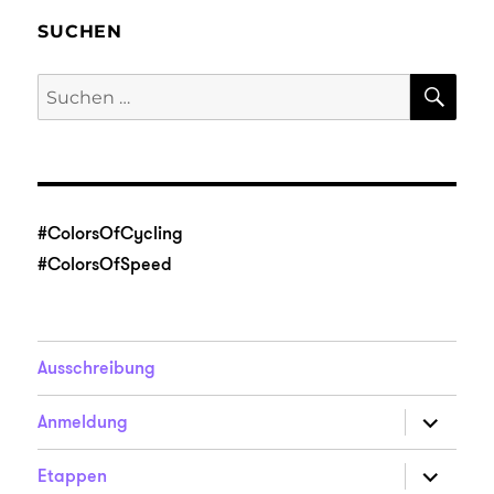
SUCHEN
SU
Suche
nach:
#ColorsOfCycling
#ColorsOfSpeed
Ausschreibung
Unterme
Anmeldung
anzeigen
Unterme
Etappen
anzeigen