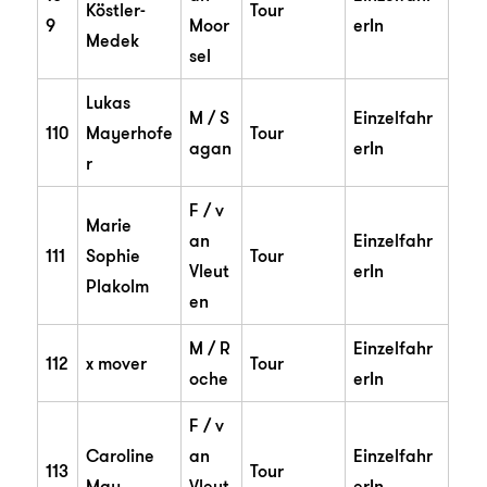
Köstler-
Tour
9
Moor
erIn
Medek
sel
Lukas
M / S
Einzelfahr
110
Mayerhofe
Tour
agan
erIn
r
F / v
Marie
an
Einzelfahr
111
Sophie
Tour
Vleut
erIn
Plakolm
en
M / R
Einzelfahr
112
x mover
Tour
oche
erIn
F / v
Caroline
an
Einzelfahr
113
Tour
May
Vleut
erIn