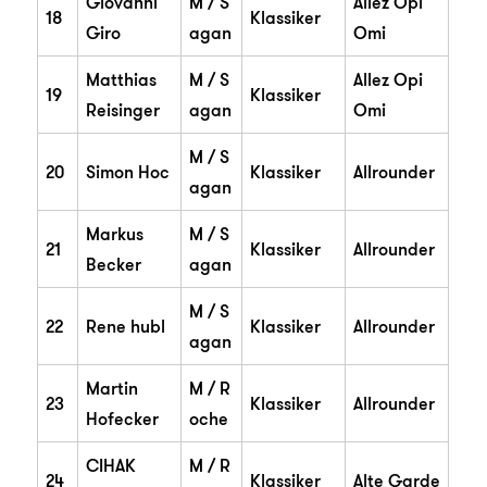
Giovanni
M / S
Allez Opi
18
Klassiker
Giro
agan
Omi
Matthias
M / S
Allez Opi
19
Klassiker
Reisinger
agan
Omi
M / S
20
Simon Hoc
Klassiker
Allrounder
agan
Markus
M / S
21
Klassiker
Allrounder
Becker
agan
M / S
22
Rene hubl
Klassiker
Allrounder
agan
Martin
M / R
23
Klassiker
Allrounder
Hofecker
oche
CIHAK
M / R
24
Klassiker
Alte Garde