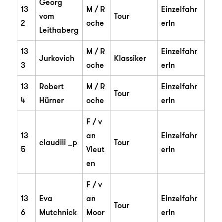
Georg
13
M / R
Einzelfahr
vom
Tour
2
oche
erIn
Leithaberg
13
M / R
Einzelfahr
Jurkovich
Klassiker
3
oche
erIn
13
Robert
M / R
Einzelfahr
Tour
4
Hürner
oche
erIn
F / v
13
an
Einzelfahr
claudiii _p
Tour
5
Vleut
erIn
en
F / v
13
Eva
an
Einzelfahr
Tour
6
Mutchnick
Moor
erIn