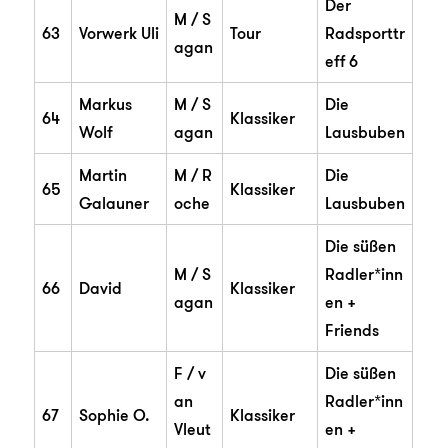
Der
M / S
63
Vorwerk Uli
Tour
Radsporttr
agan
eff 6
Markus
M / S
Die
64
Klassiker
Wolf
agan
Lausbuben
Martin
M / R
Die
65
Klassiker
Galauner
oche
Lausbuben
Die süßen
M / S
Radler*inn
66
David
Klassiker
agan
en +
Friends
F / v
Die süßen
an
Radler*inn
67
Sophie O.
Klassiker
Vleut
en +