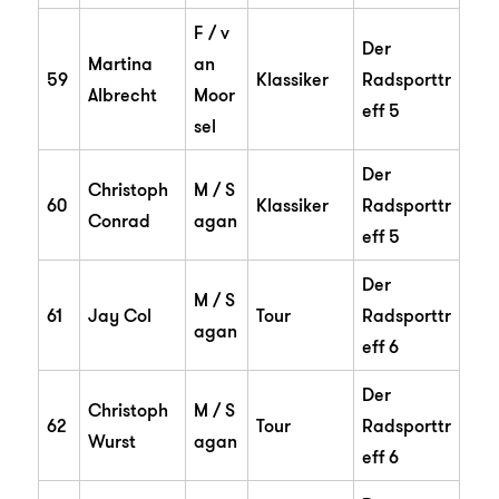
F / v
Der
Martina
an
59
Klassiker
Radsporttr
Albrecht
Moor
eff 5
sel
Der
Christoph
M / S
60
Klassiker
Radsporttr
Conrad
agan
eff 5
Der
M / S
61
Jay Col
Tour
Radsporttr
agan
eff 6
Der
Christoph
M / S
62
Tour
Radsporttr
Wurst
agan
eff 6