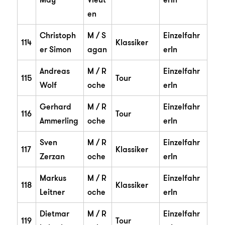
en
Christoph
M / S
Einzelfahr
114
Klassiker
er Simon
agan
erIn
Andreas
M / R
Einzelfahr
115
Tour
Wolf
oche
erIn
Gerhard
M / R
Einzelfahr
116
Tour
Ammerling
oche
erIn
Sven
M / R
Einzelfahr
117
Klassiker
Zerzan
oche
erIn
Markus
M / R
Einzelfahr
118
Klassiker
Leitner
oche
erIn
Dietmar
M / R
Einzelfahr
119
Tour