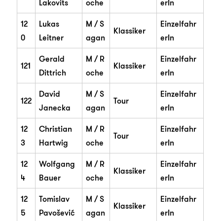
Lakovits
oche
erIn
12
Lukas
M / S
Einzelfahr
Klassiker
0
Leitner
agan
erIn
Gerald
M / R
Einzelfahr
121
Klassiker
Dittrich
oche
erIn
David
M / S
Einzelfahr
122
Tour
Janecka
agan
erIn
12
Christian
M / R
Einzelfahr
Tour
3
Hartwig
oche
erIn
12
Wolfgang
M / R
Einzelfahr
Klassiker
4
Bauer
oche
erIn
12
Tomislav
M / S
Einzelfahr
Klassiker
5
Pavošević
agan
erIn