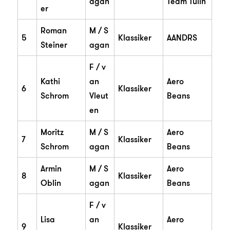
agan
Team Tulln
er
Roman
M / S
5
Klassiker
AANDRS
Steiner
agan
F / v
Kathi
an
Aero
6
Klassiker
Schrom
Vleut
Beans
en
Moritz
M / S
Aero
7
Klassiker
Schrom
agan
Beans
Armin
M / S
Aero
8
Klassiker
Oblin
agan
Beans
F / v
Lisa
an
Aero
9
Klassiker