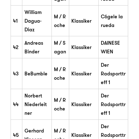
William
M / R
Cógele la
41
Dagua-
Klassiker
oche
rueda
Diaz
Andreas
M / S
DAINESE
42
Klassiker
Binder
agan
WIEN
Der
M / R
43
BeBumble
Klassiker
Radsporttr
oche
eff 1
Norbert
Der
M / R
44
Niederleit
Klassiker
Radsporttr
oche
ner
eff 1
Der
Gerhard
M / R
45
Klassiker
Radsporttr