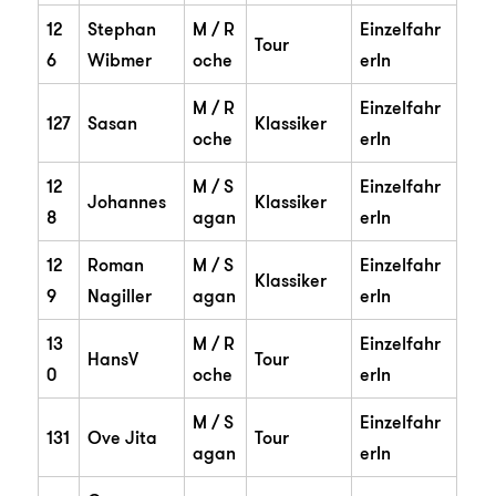
12
Stephan
M / R
Einzelfahr
Tour
6
Wibmer
oche
erIn
M / R
Einzelfahr
127
Sasan
Klassiker
oche
erIn
12
M / S
Einzelfahr
Johannes
Klassiker
8
agan
erIn
12
Roman
M / S
Einzelfahr
Klassiker
9
Nagiller
agan
erIn
13
M / R
Einzelfahr
HansV
Tour
0
oche
erIn
M / S
Einzelfahr
131
Ove Jita
Tour
agan
erIn