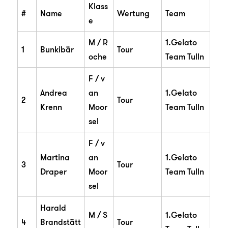
Klass
#
Name
Wertung
Team
e
M / R
1.Gelato
1
Bunkibär
Tour
oche
Team Tulln
F / v
Andrea
an
1.Gelato
2
Tour
Krenn
Moor
Team Tulln
sel
F / v
Martina
an
1.Gelato
3
Tour
Draper
Moor
Team Tulln
sel
Harald
M / S
1.Gelato
4
Brandstätt
Tour