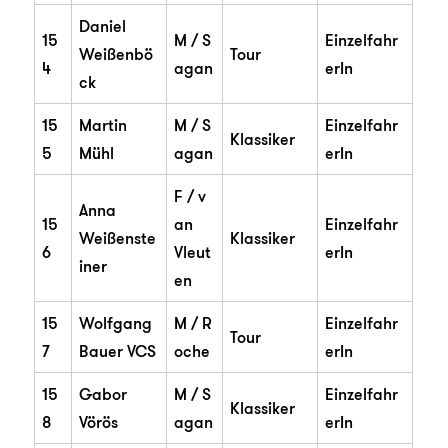
Daniel
15
M / S
Einzelfahr
Weißenbö
Tour
4
agan
erIn
ck
15
Martin
M / S
Einzelfahr
Klassiker
5
Mühl
agan
erIn
F / v
Anna
15
an
Einzelfahr
Weißenste
Klassiker
6
Vleut
erIn
iner
en
15
Wolfgang
M / R
Einzelfahr
Tour
7
Bauer VCS
oche
erIn
15
Gabor
M / S
Einzelfahr
Klassiker
8
Vörös
agan
erIn