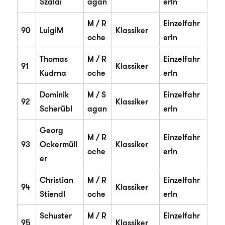
Szalai
agan
erIn
M / R
Einzelfahr
90
LuigiM
Klassiker
oche
erIn
Thomas
M / R
Einzelfahr
91
Klassiker
Kudrna
oche
erIn
Dominik
M / S
Einzelfahr
92
Klassiker
Scherübl
agan
erIn
Georg
M / R
Einzelfahr
93
Ockermüll
Klassiker
oche
erIn
er
Christian
M / R
Einzelfahr
94
Klassiker
Stiendl
oche
erIn
Schuster
M / R
Einzelfahr
95
Klassiker