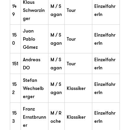
Klaus
14
M / S
Einzelfahr
Schwarzin
Tour
9
agan
erIn
ger
Juan
15
M / S
Einzelfahr
Pablo
Tour
0
agan
erIn
Gómez
Andreas
M / S
Einzelfahr
151
Tour
DO
agan
erIn
Stefan
15
M / S
Einzelfahr
Wechselb
Klassiker
2
agan
erIn
erger
Franz
15
M / R
Einzelfahr
Ernstbrunn
Klassiker
3
oche
erIn
er