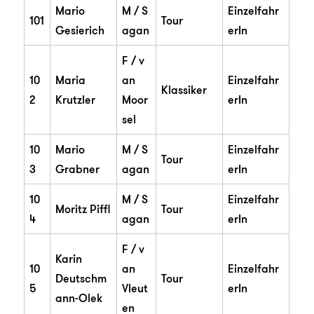
Mario
M / S
Einzelfahr
101
Tour
Gesierich
agan
erIn
F / v
10
Maria
an
Einzelfahr
Klassiker
2
Krutzler
Moor
erIn
sel
10
Mario
M / S
Einzelfahr
Tour
3
Grabner
agan
erIn
10
M / S
Einzelfahr
Moritz Piffl
Tour
4
agan
erIn
F / v
Karin
10
an
Einzelfahr
Deutschm
Tour
5
Vleut
erIn
ann-Olek
en