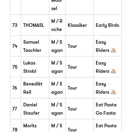
Moor
sel
M / R
73
THOMASL
Klassiker
Early Birds
oche
Samuel
M / S
Easy
74
Tour
Taschler
agan
Riders
Lukas
M / S
Easy
75
Tour
Strobl
agan
Riders
Benedikt
M / S
Easy
76
Tour
Reil
agan
Riders
Daniel
M / S
Eat Pasta
77
Tour
Staufer
agan
Go Fasta
Moritz
M / S
Eat Pasta
78
Tour