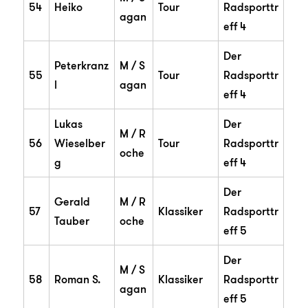
54
Heiko
Tour
Radsporttr
agan
eff 4
Der
Peterkranz
M / S
55
Tour
Radsporttr
l
agan
eff 4
Lukas
Der
M / R
56
Wieselber
Tour
Radsporttr
oche
g
eff 4
Der
Gerald
M / R
57
Klassiker
Radsporttr
Tauber
oche
eff 5
Der
M / S
58
Roman S.
Klassiker
Radsporttr
agan
eff 5