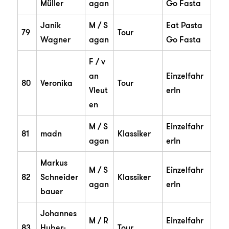
Müller
agan
Go Fasta
Janik
M / S
Eat Pasta
79
Tour
Wagner
agan
Go Fasta
F / v
an
Einzelfahr
80
Veronika
Tour
Vleut
erIn
en
M / S
Einzelfahr
81
madn
Klassiker
agan
erIn
Markus
M / S
Einzelfahr
82
Schneider
Klassiker
agan
erIn
bauer
Johannes
M / R
Einzelfahr
83
Huber-
Tour