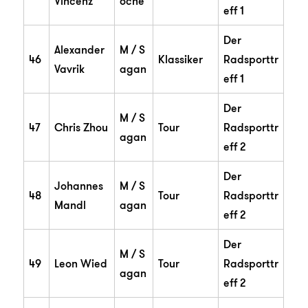
Vincenz
oche
eff 1
Der
Alexander
M / S
46
Klassiker
Radsporttr
Vavrik
agan
eff 1
Der
M / S
47
Chris Zhou
Tour
Radsporttr
agan
eff 2
Der
Johannes
M / S
48
Tour
Radsporttr
Mandl
agan
eff 2
Der
M / S
49
Leon Wied
Tour
Radsporttr
agan
eff 2