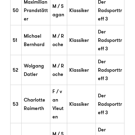
Maximilian
Der
M / S
50
Prandstätt
Klassiker
Radsporttr
agan
er
eff 3
Der
Michael
M / R
51
Klassiker
Radsporttr
Bernhard
oche
eff 3
Der
Wolgang
M / R
52
Klassiker
Radsporttr
Datler
oche
eff 3
F / v
Der
Charlotte
an
53
Klassiker
Radsporttr
Raimerth
Vleut
eff 3
en
Der
M / S