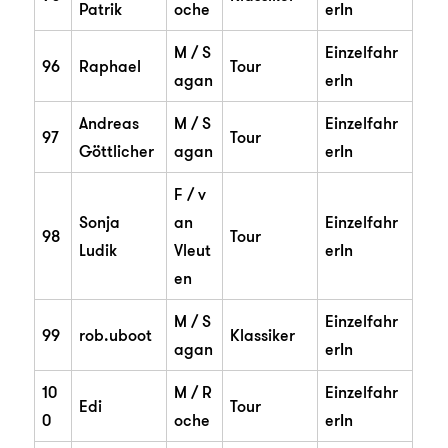
Patrik
oche
erIn
M / S
Einzelfahr
96
Raphael
Tour
agan
erIn
Andreas
M / S
Einzelfahr
97
Tour
Göttlicher
agan
erIn
F / v
Sonja
an
Einzelfahr
98
Tour
Ludik
Vleut
erIn
en
M / S
Einzelfahr
99
rob.uboot
Klassiker
agan
erIn
10
M / R
Einzelfahr
Edi
Tour
0
oche
erIn