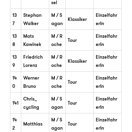
sel
13
Stephan
M / S
Einzelfahr
Klassiker
7
Walker
agan
erIn
13
Mats
M / R
Einzelfahr
Tour
8
Kawinek
oche
erIn
13
Friedrich
M / R
Einzelfahr
Klassiker
9
Lorenz
oche
erIn
14
Werner
M / R
Einzelfahr
Tour
0
Bruno
oche
erIn
Chris_
M / S
Einzelfahr
141
Tour
cycling
agan
erIn
14
M / S
Einzelfahr
Matthias
Tour
2
agan
erIn