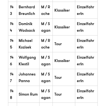
14
Bernhard
M / R
Einzelfahr
Klassiker
3
Breunlich
oche
erIn
14
Dominik
M / S
Einzelfahr
Klassiker
4
Wadsack
agan
erIn
14
Michael
M / R
Einzelfahr
Tour
5
Kozisek
oche
erIn
14
Wolfgang
M / S
Einzelfahr
Klassiker
6
Klestil
agan
erIn
14
Johannes
M / S
Einzelfahr
Tour
7
Panna
agan
erIn
14
M / S
Einzelfahr
Simon Rum
Tour
8
agan
erIn