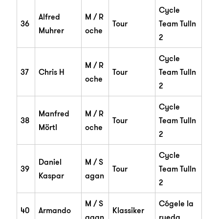
Cycle
Alfred
M / R
36
Tour
Team Tulln
Muhrer
oche
2
Cycle
M / R
37
Chris H
Tour
Team Tulln
oche
2
Cycle
Manfred
M / R
38
Tour
Team Tulln
Mörtl
oche
2
Cycle
Daniel
M / S
39
Tour
Team Tulln
Kaspar
agan
2
M / S
Cógele la
40
Armando
Klassiker
agan
rueda