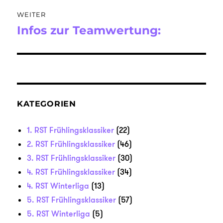
WEITER
Infos zur Teamwertung:
Nächster
Beitrag:
KATEGORIEN
1. RST Frühlingsklassiker
(22)
2. RST Frühlingsklassiker
(46)
3. RST Frühlingsklassiker
(30)
4. RST Frühlingsklassiker
(34)
4. RST Winterliga
(13)
5. RST Frühlingsklassiker
(57)
5. RST Winterliga
(5)