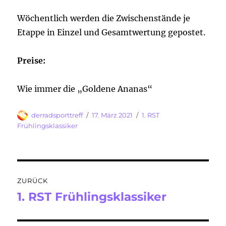
Wöchentlich werden die Zwischenstände je
Etappe in Einzel und Gesamtwertung gepostet.
Preise:
Wie immer die „Goldene Ananas“
Autor
Veröffentlicht
Kategorien
derradsporttreff
17. März 2021
1. RST
am
Frühlingsklassiker
Beitragsnavigation
ZURÜCK
1. RST Frühlingsklassiker
Vorheriger
Beitrag: