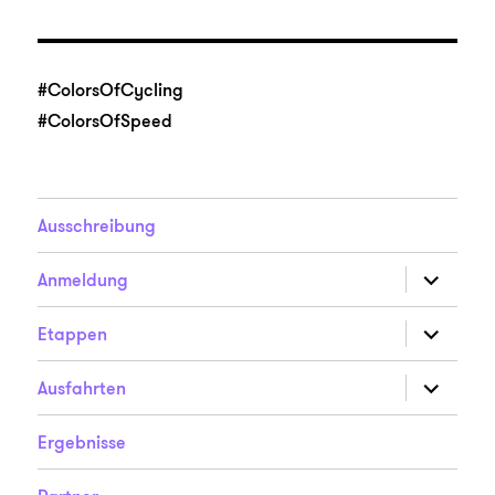
#ColorsOfCycling
#ColorsOfSpeed
Ausschreibung
Unterme
Anmeldung
anzeigen
Unterme
Etappen
anzeigen
Unterme
Ausfahrten
anzeigen
Ergebnisse