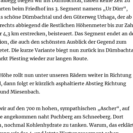
aldegg biegen wir ins Dürnbachtal, haben keine Zeit zu
tarten beim Friedhof ins 3. Segment namens „Ur Dürr“,
ns schöne Dürnbachtal und den Güterweg Urhaga, der ab
rechts abbiegend die Restlichen Höhenmeter bis zur Zah
er 4,3 km erstrecken, beisteuert. Das Segment endet an d
ion, die auch den schönsten Ausblick der Gegend zum
tet. Die kurze Variante biegt nun zurück ins Dürnbachta
rkt Piesting wieder zur langen Route.
Höhe rollt nun unter unseren Rädern weiter in Richtung
dann folgt er kürzlich asphaltierte Abstieg Richtung
 und Miesenbach.
 wir auf den 700 m hohen, sympathischen „Ascher“, auf
ite angekommen naht Puchberg am Schneeberg. Dort
ch, nochmal Kohlenhydrate zu tanken. Warum, das erklär