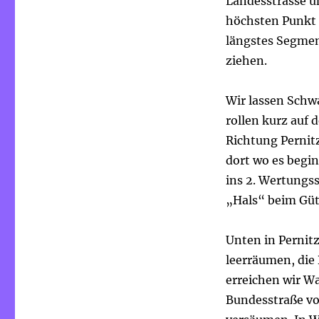
Landesstrasse u
höchsten Punkt 
längstes Segmen
ziehen.
Wir lassen Schw
rollen kurz auf
Richtung Pernitz
dort wo es begi
ins 2. Wertungs
„Hals“ beim Gü
Unten in Pernitz
leerräumen, die
erreichen wir Wa
Bundesstraße vo