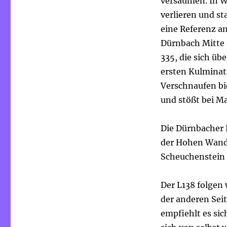
versäumen. In W
verlieren und s
eine Referenz a
Dürnbach Mitte 
335, die sich üb
ersten Kulminat
Verschnaufen bie
und stößt bei Ma
Die Dürnbacher 
der Hohen Wand, 
Scheuchenstein
Der L138 folgen
der anderen Se
empfiehlt es si