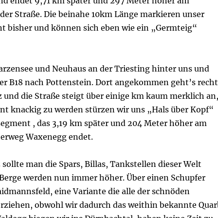
nd endet 9,71 km später und 297 Meter höher am
der Straße. Die beinahe 10km Länge markieren unser
t bisher und können sich eben wie ein „Germteig“
arzensee und Neuhaus an der Triesting hinter uns und
 der B18 nach Pottenstein. Dort angekommen geht’s recht
 und die Straße steigt über einige km kaum merklich an
nnt knackig zu werden stürzen wir uns „Hals über Kopf“
segment , das 3,19 km später und 204 Meter höher am
terweg Waxenegg endet.
 sollte man die Spars, Billas, Tankstellen dieser Welt
 Berge werden nun immer höher. Über einen Schupfer
idmannsfeld, eine Variante die alle der schnöden
rziehen, obwohl wir dadurch das weithin bekannte Quar