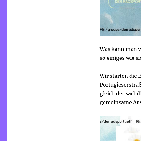
Was kann man vo
so einiges wie s
Wir starten die
Portugieserstraß
gleich der sachd
gemeinsame Ausf