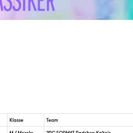
Klasse
Team
M / Merckx
2RC FORMAT Radshop Kalteis