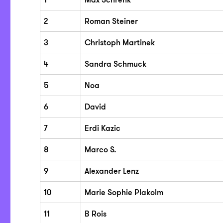
2
Roman Steiner
3
Christoph Martinek
4
Sandra Schmuck
5
Noa
6
David
7
Erdi Kazic
8
Marco S.
9
Alexander Lenz
10
Marie Sophie Plakolm
11
B Rois