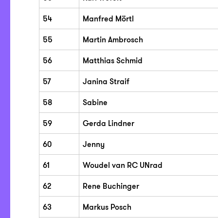
54
Manfred Mörtl
55
Martin Ambrosch
56
Matthias Schmid
57
Janina Straif
58
Sabine
59
Gerda Lindner
60
Jenny
61
Woudel van RC UNrad
62
Rene Buchinger
63
Markus Posch