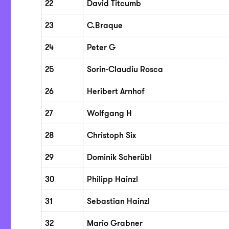
22
David Titcumb
23
C.Braque
24
Peter G
25
Sorin-Claudiu Rosca
26
Heribert Arnhof
27
Wolfgang H
28
Christoph Six
29
Dominik Scherübl
30
Philipp Hainzl
31
Sebastian Hainzl
32
Mario Grabner