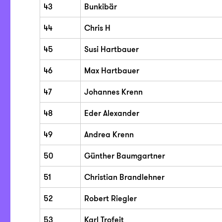
43
Bunkibär
44
Chris H
45
Susi Hartbauer
46
Max Hartbauer
47
Johannes Krenn
48
Eder Alexander
49
Andrea Krenn
50
Günther Baumgartner
51
Christian Brandlehner
52
Robert Riegler
53
Karl Trofeit