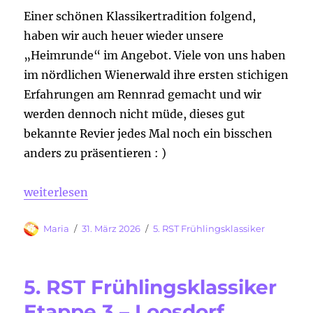
Einer schönen Klassikertradition folgend,
haben wir auch heuer wieder unsere
„Heimrunde“ im Angebot. Viele von uns haben
im nördlichen Wienerwald ihre ersten stichigen
Erfahrungen am Rennrad gemacht und wir
werden dennoch nicht müde, dieses gut
bekannte Revier jedes Mal noch ein bisschen
anders zu präsentieren : )
„5. RST Frühlingsklassiker Etappe 4 – Klosterneub
weiterlesen
Autor
Veröffentlicht
Kategorien
Maria
31. März 2026
5. RST Frühlingsklassiker
am
5. RST Frühlingsklassiker
Etappe 3 – Loosdorf