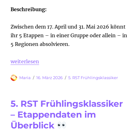
Beschreibung:
Zwischen dem 17. April und 31. Mai 2026 könnt
ihr 5 Etappen – in einer Gruppe oder allein – in
5 Regionen absolvieren.
„5. RST Frühlingsklassiker powered by geizhals.at 
weiterlesen
Autor
Veröffentlicht
Kategorien
Maria
16. März 2026
5. RST Frühlingsklassiker
am
5. RST Frühlingsklassiker
– Etappendaten im
Überblick