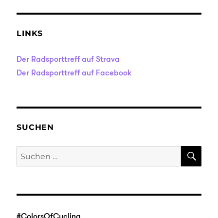
LINKS
Der Radsporttreff auf Strava
Der Radsporttreff auf Facebook
SUCHEN
SU
Suche
nach:
#ColorsOfCycling