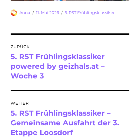
Autor
Veröffentlicht
Kategorien
Anna
11. Mai 2026
5. RST Frühlingsklassiker
am
Beitragsnavigation
ZURÜCK
5. RST Frühlingsklassiker
Vorheriger
Beitrag:
powered by geizhals.at –
Woche 3
WEITER
5. RST Frühlingsklassiker –
Nächster
Beitrag:
Gemeinsame Ausfahrt der 3.
Etappe Loosdorf