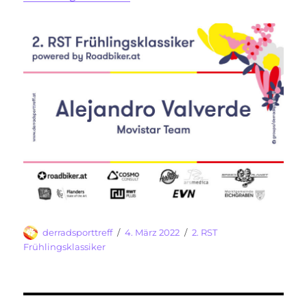
Autor
Veröffentlicht
Kategorien
derradsporttreff
4. März 2022
2. RST
am
Frühlingsklassiker