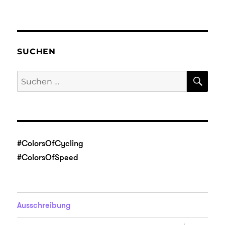
SUCHEN
SU
Suche
nach:
#ColorsOfCycling
#ColorsOfSpeed
Ausschreibung