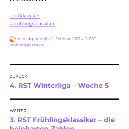
#rstklassiker
#frühlingsklassiker
Autor
Veröffentlicht
Kategorien
derradsporttreff
1. Februar 2023
3. RST
am
Frühlingsklassiker
Beitragsnavigation
ZURÜCK
4. RST Winterliga – Woche 5
Vorheriger
Beitrag:
WEITER
3. RST Frühlingsklassiker – die
Nächster
Beitrag:
beinharten Zahlen