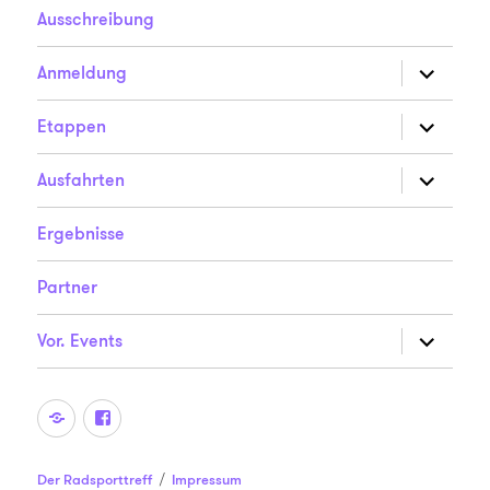
Ausschreibung
Unterme
Anmeldung
anzeigen
Unterme
Etappen
anzeigen
Unterme
Ausfahrten
anzeigen
Ergebnisse
Partner
Unterme
Vor. Events
anzeigen
Der
Der
Radsporttreff
Radsporttreff
auf
auf
Der Radsporttreff
Impressum