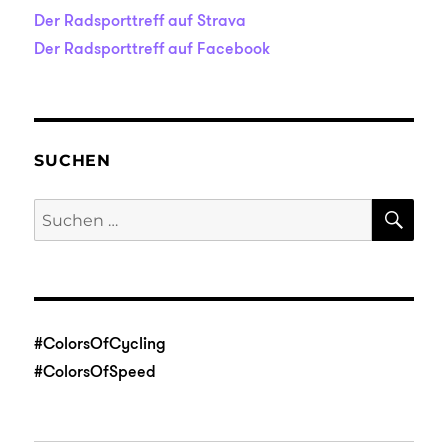
Der Radsporttreff auf Strava
Der Radsporttreff auf Facebook
SUCHEN
SU
Suche
nach:
#ColorsOfCycling
#ColorsOfSpeed