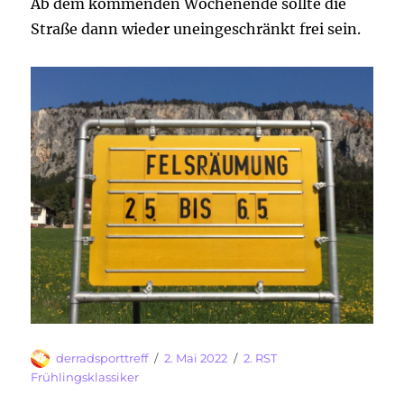
Ab dem kommenden Wochenende sollte die
Straße dann wieder uneingeschränkt frei sein.
Autor
Veröffentlicht
Kategorien
derradsporttreff
2. Mai 2022
2. RST
am
Frühlingsklassiker