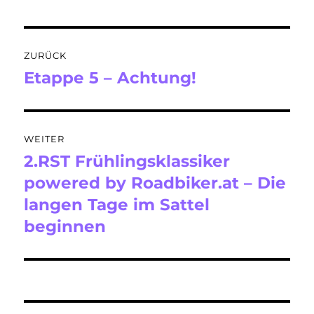
Beitragsnavigation
ZURÜCK
Etappe 5 – Achtung!
Vorheriger
Beitrag:
WEITER
2.RST Frühlingsklassiker
Nächster
Beitrag:
powered by Roadbiker.at – Die
langen Tage im Sattel
beginnen