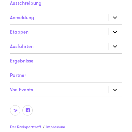
Ausschreibung
Unterme
Anmeldung
anzeigen
Unterme
Etappen
anzeigen
Unterme
Ausfahrten
anzeigen
Ergebnisse
Partner
Unterme
Vor. Events
anzeigen
Der
Der
Radsporttreff
Radsporttreff
auf
auf
Der Radsporttreff
Impressum