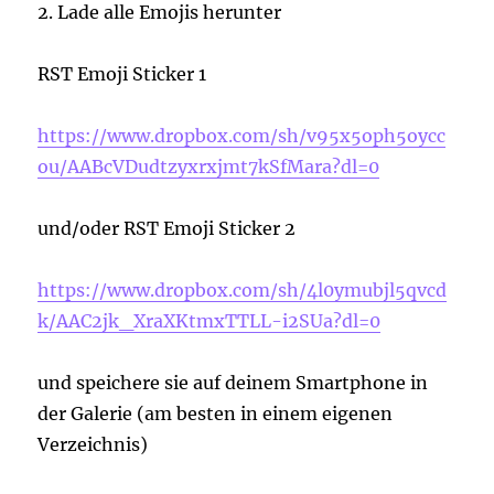
2. Lade alle Emojis herunter
RST Emoji Sticker 1
https://www.dropbox.com/sh/v95x5oph5oycc
ou/AABcVDudtzyxrxjmt7kSfMara?dl=0
und/oder RST Emoji Sticker 2
https://www.dropbox.com/sh/4l0ymubjl5qvcd
k/AAC2jk_XraXKtmxTTLL-i2SUa?dl=0
und speichere sie auf deinem Smartphone in
der Galerie (am besten in einem eigenen
Verzeichnis)