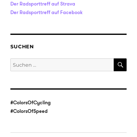
Der Radsporttreff auf Strava
Der Radsporttreff auf Facebook
SUCHEN
SU
Suche
nach:
#ColorsOfCycling
#ColorsOfSpeed