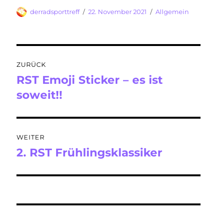
Autor
Veröffentlicht
Kategorien
derradsporttreff
22. November 2021
Allgemein
am
Beitragsnavigation
ZURÜCK
RST Emoji Sticker – es ist
Vorheriger
Beitrag:
soweit!!
WEITER
2. RST Frühlingsklassiker
Nächster
Beitrag: