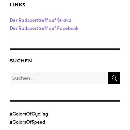
LINKS
Der Radsporttreff auf Strava
Der Radsporttreff auf Facebook
SUCHEN
SU
Suche
nach:
#ColorsOfCycling
#ColorsOfSpeed