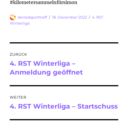
#kilometersammelnfürsimon
Autor
Veröffentlicht
Kategorien
derradsporttreff
18. Dezember 2022
4. RST
am
Winterliga
Beitragsnavigation
ZURÜCK
4. RST Winterliga –
Vorheriger
Beitrag:
Anmeldung geöffnet
WEITER
4. RST Winterliga – Startschuss
Nächster
Beitrag: