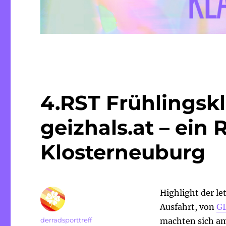
4.RST Frühlingsk
geizhals.at – ein 
Klosterneuburg
Highlight der le
Ausfahrt, von
GI
Autor
derradsporttreff
machten sich am