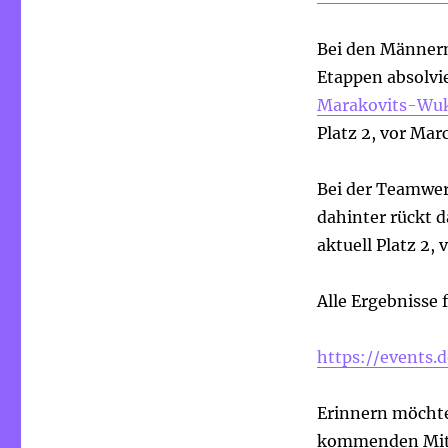
Bei den Männern 
Etappen absolvi
Marakovits-Wuk
Platz 2, vor Mar
Bei der Teamwer
dahinter rückt 
aktuell Platz 2, v
Alle Ergebnisse f
https://events.d
Erinnern möchte
kommenden Mittw