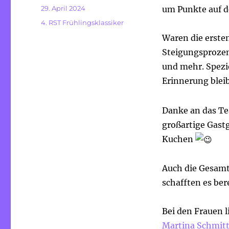
Veröffentlicht
29. April 2024
um Punkte auf d
am
Kategorien
4. RST Frühlingsklassiker
Waren die erste
Steigungsprozen
und mehr. Spezie
Erinnerung bleib
Danke an das T
großartige Gast
Kuchen
Auch die Gesam
schafften es be
Bei den Frauen l
Martina Schmit