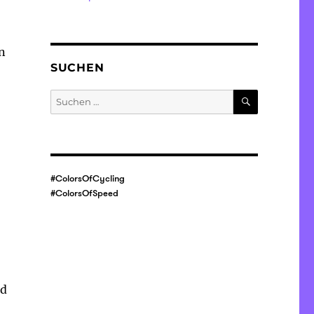
n
SUCHEN
SUCHEN
Suche
nach:
#ColorsOfCycling
#ColorsOfSpeed
d