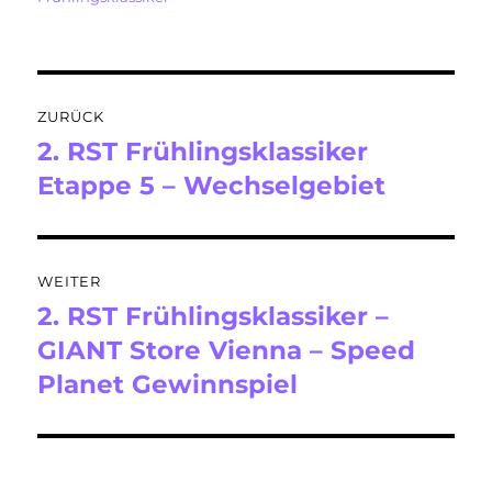
Beitragsnavigation
ZURÜCK
2. RST Frühlingsklassiker
Vorheriger
Beitrag:
Etappe 5 – Wechselgebiet
WEITER
2. RST Frühlingsklassiker –
Nächster
Beitrag:
GIANT Store Vienna – Speed
Planet Gewinnspiel