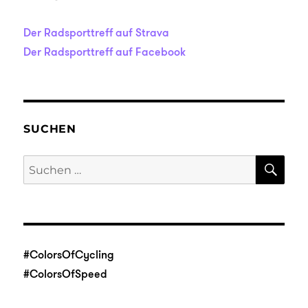
Der Radsporttreff auf Strava
Der Radsporttreff auf Facebook
SUCHEN
SU
Suche
nach:
#ColorsOfCycling
#ColorsOfSpeed