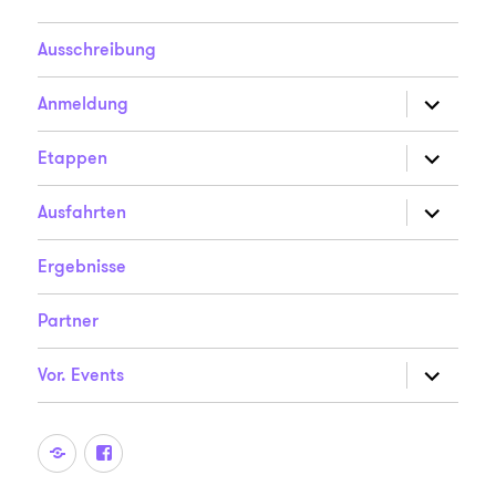
Ausschreibung
Unterme
Anmeldung
anzeigen
Unterme
Etappen
anzeigen
Unterme
Ausfahrten
anzeigen
Ergebnisse
Partner
Unterme
Vor. Events
anzeigen
Der
Der
Radsporttreff
Radsporttreff