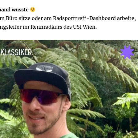
mand wusste
im Büro sitze oder am Radsporttreff-Dashboard arbeite,
ungsleiter im Rennradkurs des USI Wien.