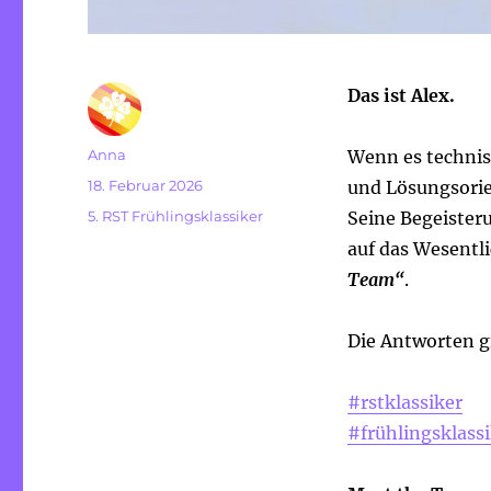
Das ist Alex.
Autor
Anna
Wenn es technisc
Veröffentlicht
18. Februar 2026
und Lösungsorien
am
Kategorien
5. RST Frühlingsklassiker
Seine Begeister
auf das Wesentli
Team“
.
Die Antworten g
#rstklassiker
#frühlingsklass