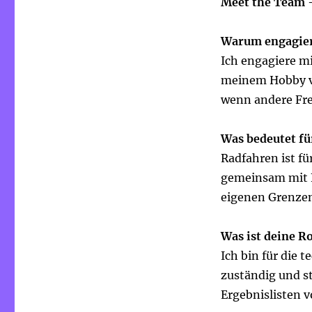
Meet the Team 
Warum engagiers
Ich engagiere mi
meinem Hobby ve
wenn andere Fre
Was bedeutet fü
Radfahren ist fü
gemeinsam mit F
eigenen Grenzen
Was ist deine R
Ich bin für die
zuständig und st
Ergebnislisten v