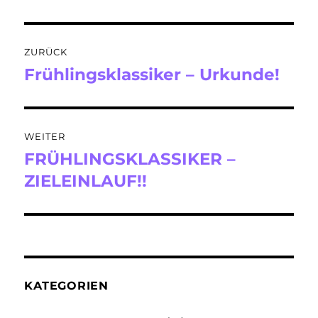
Beitragsnavigation
ZURÜCK
Frühlingsklassiker – Urkunde!
Vorheriger
Beitrag:
WEITER
FRÜHLINGSKLASSIKER –
Nächster
Beitrag:
ZIELEINLAUF!!
KATEGORIEN