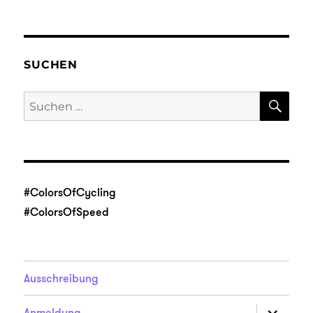
SUCHEN
SU
Suche
nach:
#ColorsOfCycling
#ColorsOfSpeed
Ausschreibung
Unterme
Anmeldung